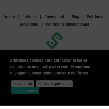
Equipo
|
Noticias
|
Comunidad
|
Blog
|
Política de
privacidad
|
Política de devoluciones
Utilizamos cookies para garantizar la mejor
experiencia en nuestro sitio web. Si continúa
theteam@stick-legs.com
navegando, asumiremos que está conforme.
© 2026 StickLegs. Todos los derechos reservados.
Personalizar
Política de privacidad
Language -
|
|
|
Aceptar y cerrar