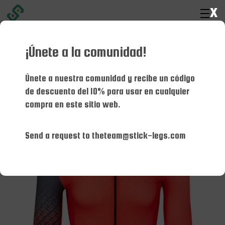
x
¡Únete a la comunidad!
Hogar
Equipo
Conjunto masculino
TEG-M (Rojo/Negro)
Únete a nuestra comunidad y recibe un código
TEG-M (Rojo/Negro)
de descuento del 10% para usar en cualquier
compra en este sitio web.
£49.95
Send a request to theteam@stick-legs.com