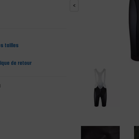
<
s tailles
tique de retour