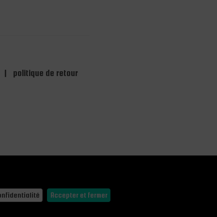
|
politique de retour
onfidentialité
Accepter et fermer