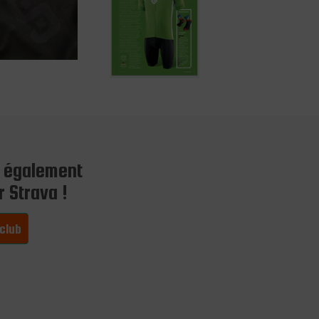
 également
 Strava !
 club