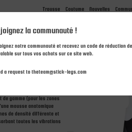
Trousse
Coutume
Nouvelles
Commun
joignez la communauté !
rd à bretelles B-1
oignez notre communauté et recevez un code de réduction de
-1
alable sur tous vos achats sur ce site web.
d a request to theteam@stick-legs.com
t exceptionnel grâce à
s de la plus haute qualité, une
t de gamme (pour les zones
d'une mousse anatomique
es de densité différente et
orbant toutes les vibrations