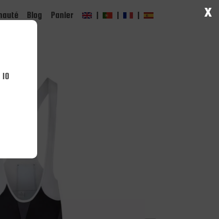
x
auté
Blog
Panier
|
|
|
 10