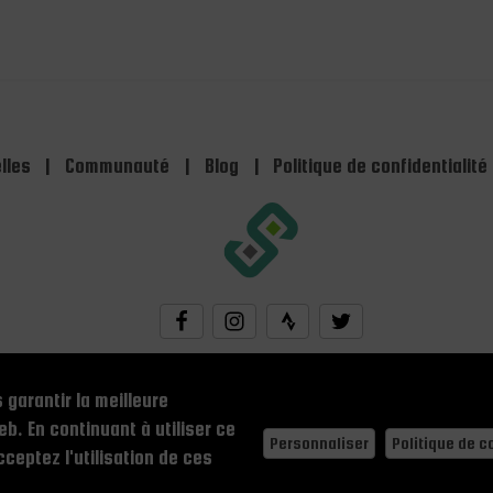
lles
|
Communauté
|
Blog
|
Politique de confidentialité
theteam@stick-legs.com
 garantir la meilleure
© 2026 StickLegs. Tous droits réservés.
b. En continuant à utiliser ce
Personnaliser
Politique de c
Language -
|
|
|
ceptez l'utilisation de ces